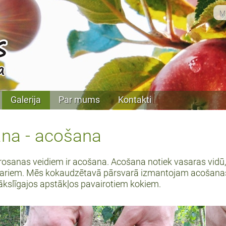
Galerija
Par mums
Kontakti
ana - acošana
irosanas veidiem ir acošana. Acošana notiek vasaras vidū
ariem. Mēs kokaudzētavā pārsvarā izmantojam acošanas 
 mākslīgajos apstākļos pavairotiem kokiem.