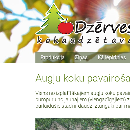
Produkcija
Ziņas
Kā iepirkties
Augļu koku pavairoš
Viens no izplatītākajiem augļu koku pava
pumpuru no jaunajiem (viengadīgajiem) z
pārlaidušie stādi ir daudz izturīgāki par