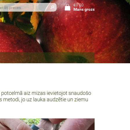
€0.00
Mans grozs
, potcelmā aiz mizas ievietojot snaudošo
metodi, jo uz lauka audzētie un ziemu