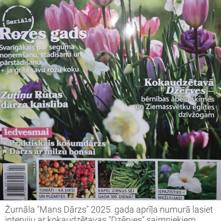
Žurnāla "Mans Dārzs" 2025. gada aprīļa numurā lasiet
interviju ar kokaudzētavas "Dzērves" saimniekiem.