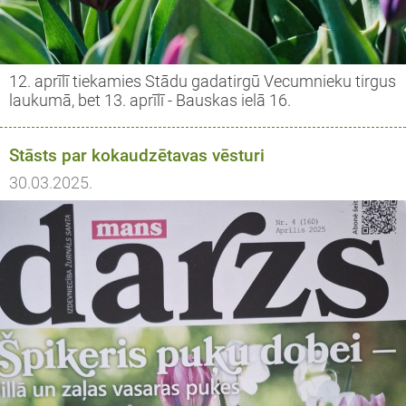
12. aprīlī tiekamies Stādu gadatirgū Vecumnieku tirgus
laukumā, bet 13. aprīlī - Bauskas ielā 16.
Stāsts par kokaudzētavas vēsturi
30.03.2025.