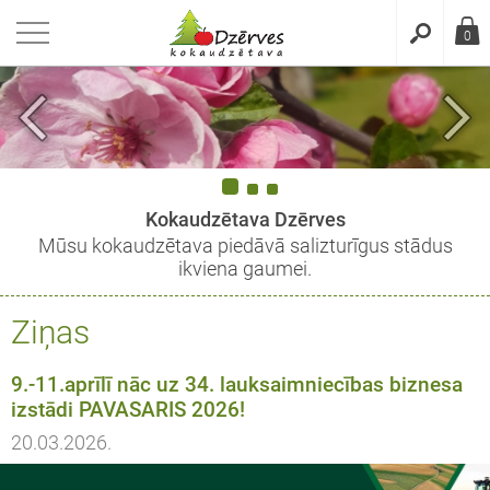
riezties
riezties
riezties
riezties
riezties
0
dukcija
aras
die ķirši / Prunus avium
nes / Rubus L
eikumi un nosacījumi
RTENZIJAS
ens
bie ķirši / Prunus cerasus
ogas / Ribes
idencialitātes politika
LES / Malus
mas
nes / Ribes
datņu politika
Kokaudzētava Dzērves
Mūsu kokaudzētava piedāvā salizturīgus stādus
BIERES / Pyrus
onābeles
šķogas / Ribes
ikviena gaumei.
IKOZES / Prunus
oratīvās ābeles
Ziņas
SIKI / Prunus
9.-11.aprīlī nāc uz 34. lauksaimniecības biznesa
izstādi PAVASARIS 2026!
ŠI / Prunus
20.03.2026.
MES / Prunus