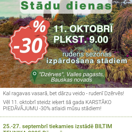
Kal ragavas vasarā, bet dārzu veido - rudenī Dzērvēs!
Vēl 11. oktobrī steidz ieķert šā gada KARSTĀKO
PIEDĀVĀJUMU -30% atlaidi mūsu stādiem!
25.-27. septembrī tiekamies izstādē BILTIM