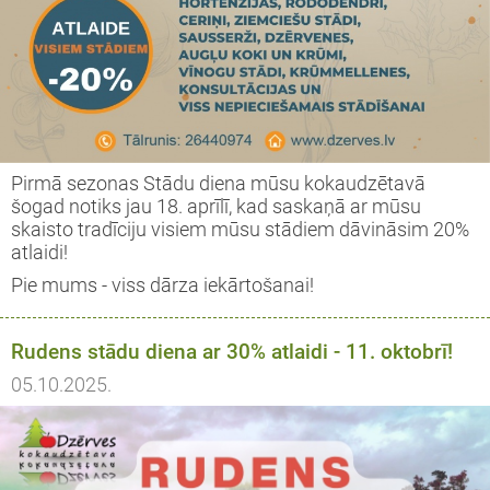
Pirmā sezonas Stādu diena mūsu kokaudzētavā
šogad notiks jau 18. aprīlī, kad saskaņā ar mūsu
skaisto tradīciju visiem mūsu stādiem dāvināsim 20%
atlaidi!
Pie mums - viss dārza iekārtošanai!
Rudens stādu diena ar 30% atlaidi - 11. oktobrī!
05.10.2025.