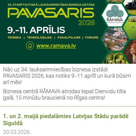
ĀDŽI / Sorbus
MMELLENES / Vaccinium
rymbosum
LĀJI / Ribes
AS / Thuja
Nāc uz 34. lauksaimniecības biznesa izstādi
PAVASARIS 2026, kas notiks 9.-11.aprīlī un kurā būsim
EMASSVĒTKU EGLES
arī mēs!
Biznesa centrā RĀMAVA atrodas tepat Dienvidu tilta
galā, 15 minūšu braucienā no Rīgas centra!
1. un 2. maijā piedalāmies Latvijas Stādu parādē
Siguldā
20.03.2026.