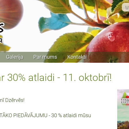
Galerija
Par mums
Kontakti
 30% atlaidi - 11. oktobrī!
nī Dzērvēs!
ARSTĀKO PIEDĀVĀJUMU - 30 % atlaidi mūsu