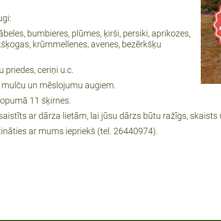
gi:
ābeles, bumbieres, plūmes, ķirši, persiki, aprikozes,
 ērkšķogas, krūmmellenes, avenes, bezērkšķu
u priedes, ceriņi u.c.
ru, mulču un mēslojumu augiem.
kopumā 11 šķirnes.
istīts ar dārza lietām, lai jūsu dārzs būtu ražīgs, skaists 
nāties ar mums iepriekš (tel. 26440974).