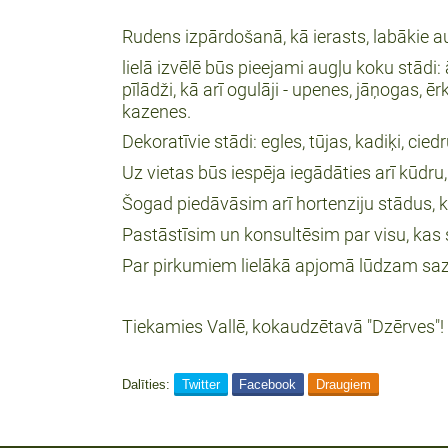
Rudens izpārdošanā, kā ierasts, labākie au
lielā izvēlē būs pieejami augļu koku stādi: 
pīlādži, kā arī ogulāji - upenes, jāņogas,
kazenes.
Dekoratīvie stādi: egles, tūjas, kadiķi, ciedr
Uz vietas būs iespēja iegādāties arī kūd
Šogad piedāvāsim arī hortenziju stādus, 
Pastāstīsim un konsultēsim par visu, kas sa
Par pirkumiem lielākā apjomā lūdzam sazi
Tiekamies Vallē, kokaudzētavā "Dzērves"!
Dalīties:
Twitter
Facebook
Draugiem