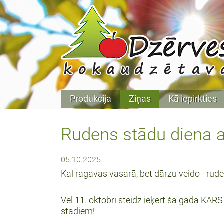
Produkcija
Ziņas
Kā iepirkties
Rudens stādu diena ar
05.10.2025.
Kal ragavas vasarā, bet dārzu veido - rude
Vēl 11. oktobrī steidz ieķert šā gada K
stādiem!