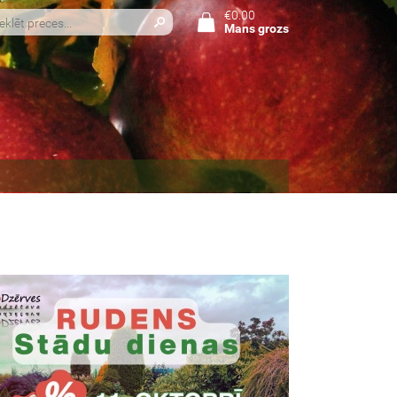
€0.00
Mans grozs