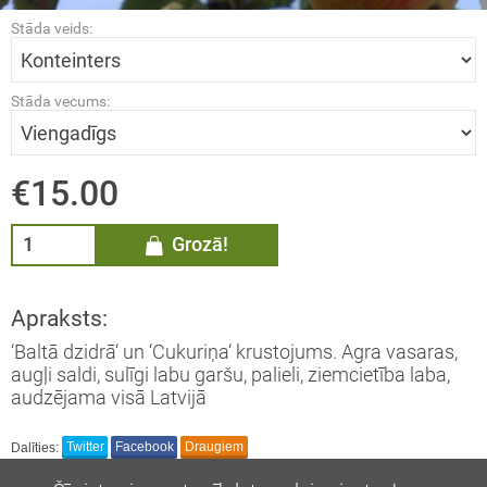
Stāda veids:
ĀDŽI / Sorbus
MMELLENES / Vaccinium
Stāda vecums:
rymbosum
LĀJI / Ribes
€15.00
AS / Thuja
Grozā!
EMASSVĒTKU EGLES
Apraksts:
‘Baltā dzidrā‘ un ‘Cukuriņa‘ krustojums. Agra vasaras,
augļi saldi, sulīgi labu garšu, palieli, ziemcietība laba,
audzējama visā Latvijā
Dalīties:
Twitter
Facebook
Draugiem