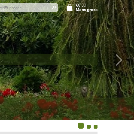
€0.00
Mans grozs