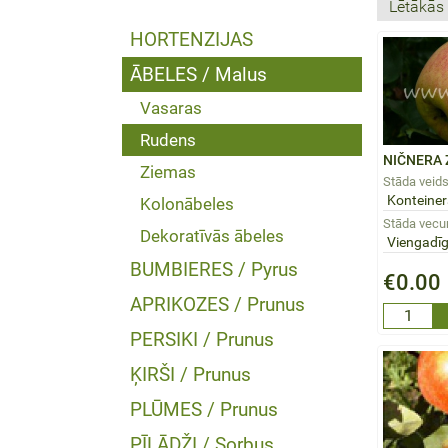
HORTENZIJAS
ĀBELES / Malus
Vasaras
Rudens
NIČNERA
Ziemas
Stāda veids
Kolonābeles
Stāda vecu
Dekoratīvās ābeles
BUMBIERES / Pyrus
€0.00
APRIKOZES / Prunus
PERSIKI / Prunus
ĶIRŠI / Prunus
PLŪMES / Prunus
PĪLĀDŽI / Sorbus