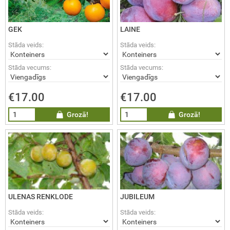
ĀDŽI / Sorbus
GEK
LAINE
MMELLENES / Vaccinium
Stāda veids:
Stāda veids:
rymbosum
Stāda vecums:
Stāda vecums:
LĀJI / Ribes
€17.00
€17.00
AS / Thuja
Grozā!
Grozā!
EMASSVĒTKU EGLES
ULENAS RENKLODE
JUBILEUM
Stāda veids:
Stāda veids: