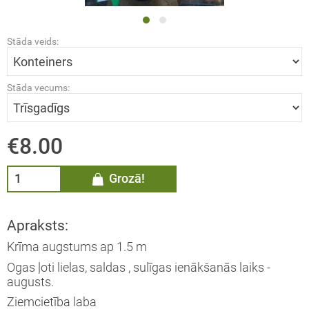
ĀDŽI / Sorbus
Stāda veids:
MMELLENES / Vaccinium
rymbosum
Stāda vecums:
LĀJI / Ribes
€8.00
AS / Thuja
Grozā!
EMASSVĒTKU EGLES
Apraksts:
Krīma augstums ap 1.5 m
Ogas ļoti lielas, saldas , sulīgas ienākšanās laiks -
augusts.
Ziemcietība laba