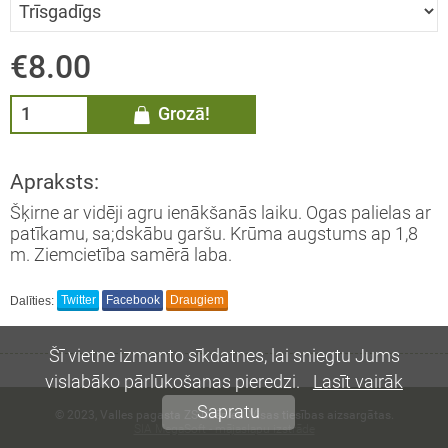
ĀDŽI / Sorbus
€8.00
MMELLENES / Vaccinium
rymbosum
Grozā!
LĀJI / Ribes
Apraksts:
AS / Thuja
Šķirne ar vidēji agru ienākšanās laiku. Ogas palielas ar
patīkamu, sa;dskābu garšu. Krūma augstums ap 1,8
m. Ziemcietība samērā laba.
EMASSVĒTKU EGLES
Dalīties:
Twitter
Facebook
Draugiem
Šī vietne izmanto sīkdatnes, lai sniegtu Jums
vislabāko pārlūkošanas pieredzi.
Lasīt vairāk
Sapratu
© 2023, Valles pagasta ZS Dzērves. Visas tiesības aizsargātas.
SIA MegaSoft - mājaslapu izstrāde