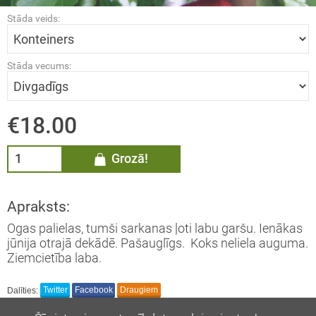
Stāda veids:
ĀDŽI / Sorbus
MMELLENES / Vaccinium
Stāda vecums:
rymbosum
LĀJI / Ribes
€18.00
AS / Thuja
Grozā!
EMASSVĒTKU EGLES
Apraksts:
Ogas palielas, tumši sarkanas ļoti labu garšu. Ienākas
jūnija otrajā dekādē. Pašauglīgs. Koks neliela auguma.
Ziemcietība laba.
Dalīties:
Twitter
Facebook
Draugiem