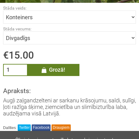
Stāda veids:
ĀDŽI / Sorbus
MMELLENES / Vaccinium
Stāda vecums:
rymbosum
LĀJI / Ribes
€15.00
AS / Thuja
Grozā!
EMASSVĒTKU EGLES
Apraksts:
Augļi zaļgandzelteni ar sarkanu krāsojumu, saldi, sulīgi,
ļoti ražīga šķirne, ziemcietība un slimībizturība laba,
audzējama visā Latvijā.
Dalīties:
Twitter
Facebook
Draugiem